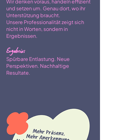
Wir denken voraus, handeln effizient
und setzen um. Genau dort, wo ihr
Unterstützung braucht.
Unsere Professionalität zeigt sich
nicht in Worten, sondern in
Ergebnissen.
Ergebnis:
Spürbare Entlastung. Neue
Perspektiven. Nachhaltige
Resultate.