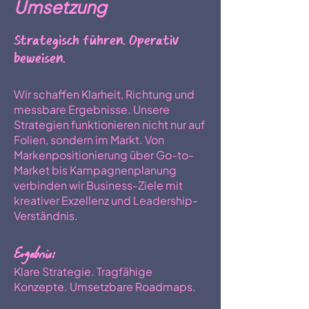
Umsetzung
Strategisch führen. Operativ
beweisen.
Wir schaffen Klarheit, Richtung und
messbare Ergebnisse. Unsere
Strategien funktionieren nicht nur auf
Folien, sondern im Markt. Von
Markenpositionierung über Go-to-
Market bis Kampagnenplanung
verbinden wir Business-Ziele mit
kreativer Exzellenz und Leadership-
Verständnis.
Ergebnis:
Klare Strategie. Tragfähige
Konzepte. Umsetzbare Roadmaps.