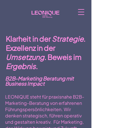
Klarheit in der
Strategie
.
Exzellenz in der
Umsetzung
. Beweis im
Ergebnis
.
B2B-Marketing Beratung mit
Business Impact
LEONIQUE steht für praxisnahe B2B-
Marketing-Beratung von erfahrenen
Führungspersönlichkeiten. Wir
denken strategisch, führen operativ
und gestalten kreativ. Für Marketing,