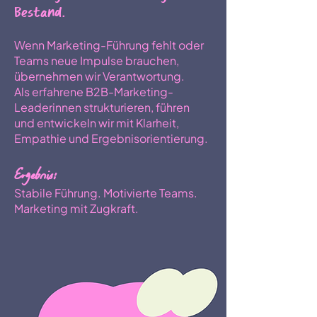
Bestand.
Wenn Marketing-Führung fehlt oder
Teams neue Impulse brauchen,
übernehmen wir Verantwortung.
Als erfahrene B2B-Marketing-
Leaderinnen strukturieren, führen
und entwickeln wir mit Klarheit,
Empathie und Ergebnisorientierung.
Ergebnis:
Stabile Führung. Motivierte Teams.
Marketing mit Zugkraft.