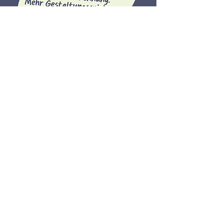
Personal Branding
Wir machen
Führungspersönlichkeiten
sichtbar. Im Unternehmen und in
der Branche.
Sichtbarkeit ist kein Zufall, sondern
Strategie.
Wir positionieren dich klar, schärfen
deinen Auftritt und sorgen für