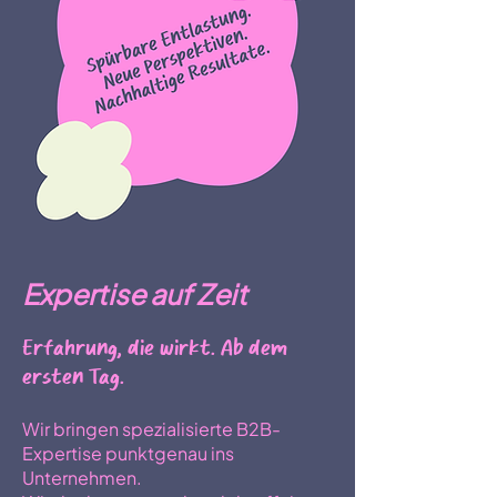
Expertise auf Zeit
Erfahrung, die wirkt. Ab dem
ersten Tag.
Wir bringen spezialisierte B2B-
Expertise punktgenau ins
Unternehmen.